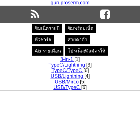
guruproserm.com
ซิมเน็ตรายปี
ซิมพร้อมเน็ต
หัวชาร์จ
สายดาต้า
Ais รายเดือน
โปรเน็ต@สมัครให้
3-in-1
[1]
TypeC/Lightning
[3]
TypeC/TypeC
[6]
USB/Lightning
[4]
USB/Mirco
[5]
USB/TypeC
[6]