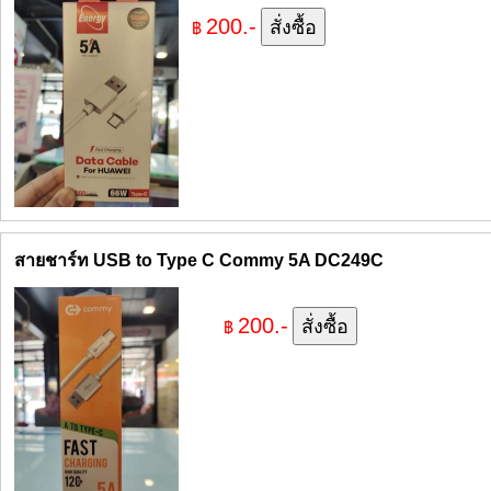
200.-
฿
สายชาร์ท USB to Type C Commy 5A DC249C
200.-
฿